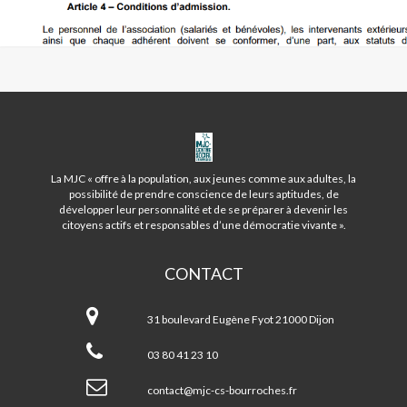
MJC
CENTRE
SOCIAL
La MJC « offre à la population, aux jeunes comme aux adultes, la
DES
possibilité de prendre conscience de leurs aptitudes, de
BOURROCHES
développer leur personnalité et de se préparer à devenir les
citoyens actifs et responsables d’une démocratie vivante ».
CONTACT
MJC
Centre
31 boulevard Eugène Fyot 21000 Dijon
Social
des
03 80 41 23 10
Bourroches
contact@mjc-cs-bourroches.fr