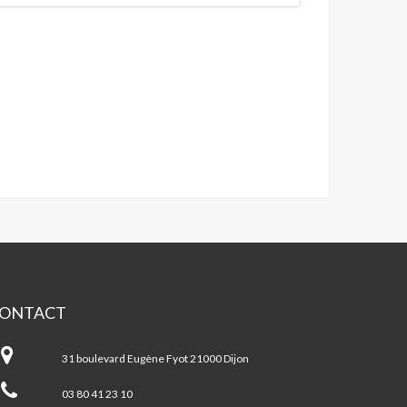
ONTACT
JC
ntre
31 boulevard Eugène Fyot 21000 Dijon
cial
s
03 80 41 23 10
urroches