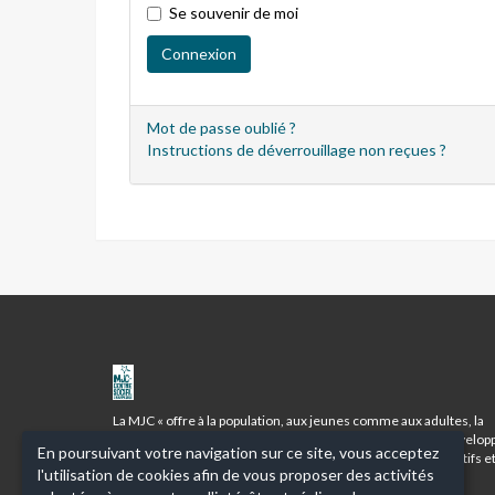
Se souvenir de moi
Mot de passe oublié ?
Instructions de déverrouillage non reçues ?
MJC
CENTRE
SOCIAL
La MJC « offre à la population, aux jeunes comme aux adultes, la
DES
possibilité de prendre conscience de leurs aptitudes, de dévelop
En poursuivant votre navigation sur ce site, vous acceptez
BOURROCHES
leur personnalité et de se préparer à devenir les citoyens actifs e
l'utilisation de cookies afin de vous proposer des activités
responsables d’une démocratie vivante ».