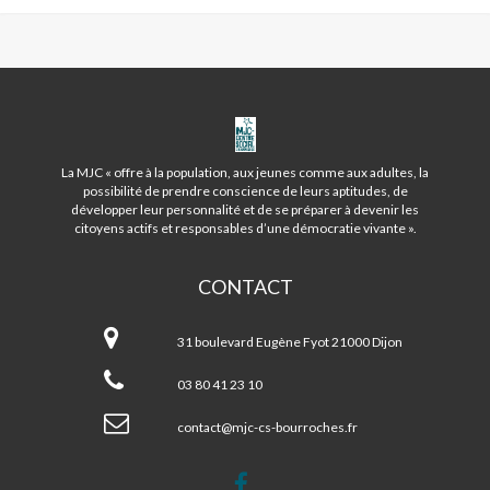
MJC
CENTRE
SOCIAL
La MJC « offre à la population, aux jeunes comme aux adultes, la
DES
possibilité de prendre conscience de leurs aptitudes, de
BOURROCHES
développer leur personnalité et de se préparer à devenir les
citoyens actifs et responsables d’une démocratie vivante ».
CONTACT
MJC
Centre
31 boulevard Eugène Fyot 21000 Dijon
Social
des
03 80 41 23 10
Bourroches
contact@mjc-cs-bourroches.fr