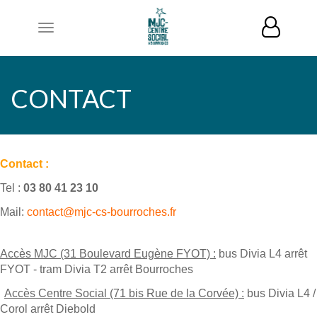
Toggle
navigation
CONTACT
Contact :
Tel :
03 80 41 23 10
Mail:
contact@mjc-cs-bourroches.fr
Accès MJC (31 Boulevard Eugène FYOT) :
bus Divia L4 arrêt
FYOT -
tram Divia T2 arrêt Bourroches
Accès Centre Social (71 bis Rue de la Corvée) :
bus Divia L4 /
Corol arrêt Diebold