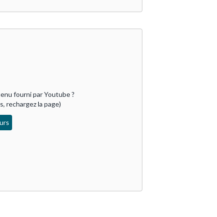
enu fourni par 
Youtube
 ?

as, rechargez la page)
urs