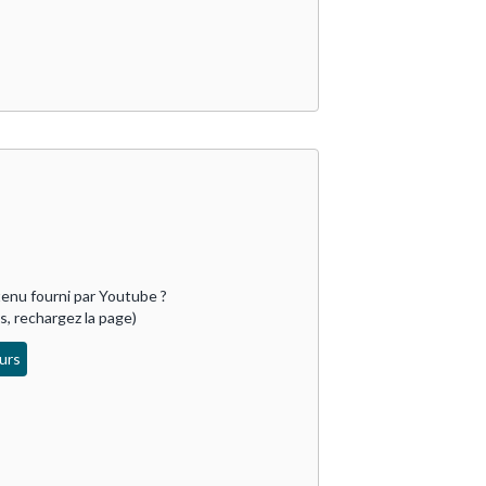
enu fourni par 
Youtube
 ?

as, rechargez la page)
urs