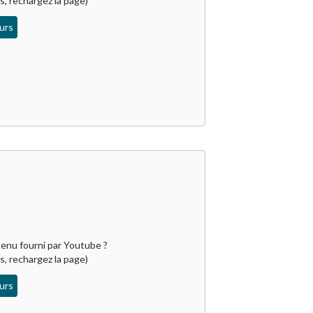
as, rechargez la page)
urs
enu fourni par 
Youtube
 ?

as, rechargez la page)
urs