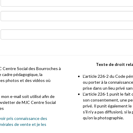
Texte de droit rela
C Centre Social des Bourroches à
le cadre pédagogique, la
L'article 226-2 du Code péna
des photos et des vidéos où
ou porter à la connaissance
prise dans un lieu privé sa
L'article 226-1 punit le fai
mon e-mail soit utilisé afin de
son consentement, une per
ewsletter de MJC Centre Social
privé. Il punit également l
es
s'il n'y a pas diffusion), si
qu'on la photographie.
voir pris connaissance des
nérales de vente et je les