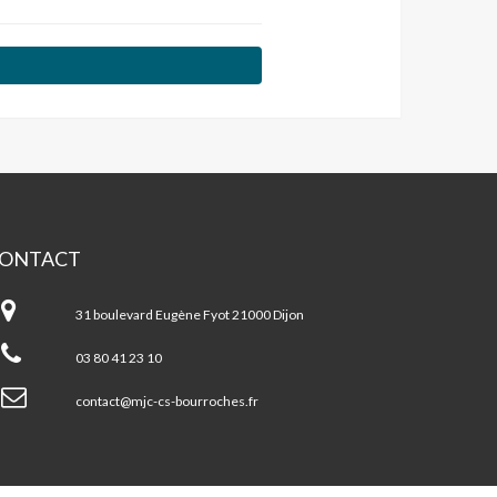
ONTACT
JC
ntre
31 boulevard Eugène Fyot 21000 Dijon
cial
s
03 80 41 23 10
urroches
contact@mjc-cs-bourroches.fr