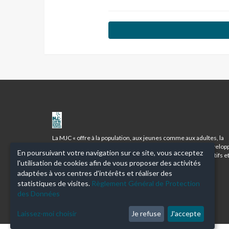
MJC
CENTRE
SOCIAL
La MJC « offre à la population, aux jeunes comme aux adultes, la
DES
possibilité de prendre conscience de leurs aptitudes, de dévelop
En poursuivant votre navigation sur ce site, vous acceptez
BOURROCHES
leur personnalité et de se préparer à devenir les citoyens actifs e
l'utilisation de cookies afin de vous proposer des activités
responsables d’une démocratie vivante ».
adaptées à vos centres d'intérêts et réaliser des
statistiques de visites.
Règlement Général de Protection
des Données
Laissez-moi choisir
Je refuse
J'accepte