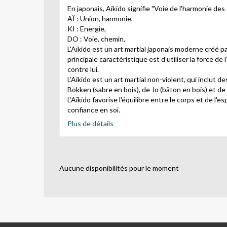
En japonais, Aïkido signifie "Voie de l'harmonie des
AÏ : Union, harmonie,
KI : Energie,
DO : Voie, chemin,
L'Aïkido est un art martial japonais moderne créé p
principale caractéristique est d’utiliser la force de 
contre lui.
L’Aïkido est un art martial non-violent, qui inclut 
Bokken (sabre en bois), de Jo (bâton en bois) et de
L’Aïkido favorise l'équilibre entre le corps et de l'e
confiance en soi.
En Aïkido, il n’y a pas de compétition.
Plus de détails
Aucune disponibilités pour le moment