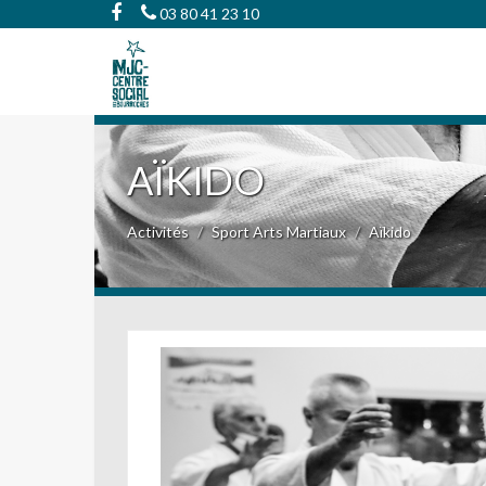
03 80 41 23 10
AÏKIDO
Activités
Sport Arts Martiaux
Aïkido