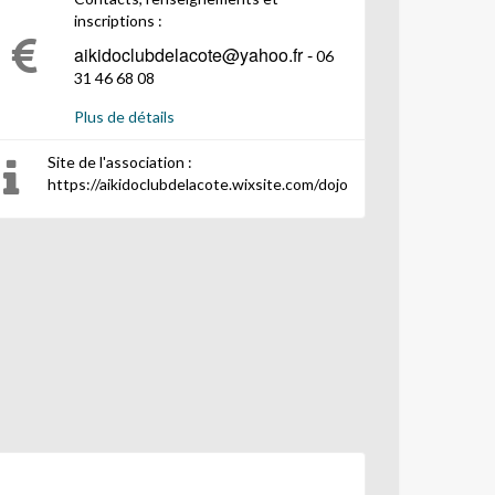
inscriptions :
aikidoclubdelacote@yahoo.fr -
06
31 46 68 08
Tarif : 155€
Plus de détails
Site de l'association :
https://aikidoclubdelacote.wixsite.com/dojo