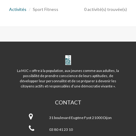
Activités
Sport Fitness
0 activité(s) trouvée(s)
MJC
CENTRE
SOCIAL
La MJC « offre à la population, aux jeunes comme aux adultes, la
DES
possibilité de prendre conscience de leurs aptitudes, de
BOURROCHES
développer leur personnalité et de se préparer à devenir les
citoyens actifs et responsables d’une démocratie vivante ».
CONTACT
MJC
Centre
31 boulevard Eugène Fyot 21000 Dijon
Social
des
03 80 41 23 10
Bourroches